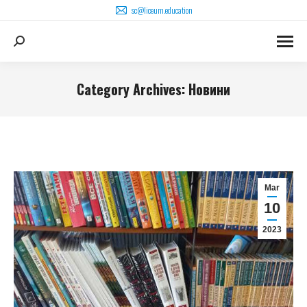
sc@liceum.education
Search:
Category Archives:
Новини
You are here:
Mar
10
2023