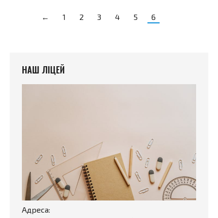
←
1
2
3
4
5
6
НАШ ЛІЦЕЙ
Адреса: