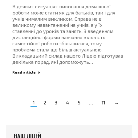
В деяких ситуаціях виконання домашньої
роботи може стати як для батьків, так і для
учнів чималим викликом. Справа не в
великому навантаженні на учнів, а у їх
ставленні до уроків та занять. З введенням
дистанційної форми навчання кількість
самостійної роботи збільшилася, тому
проблема стала ще більш актуальною.
Викладацький склад нашого Ліцею підготував
декілька порад, які допоможуть…
Read article
1
2
3
4
5
…
11
→
НАШ ЛІЦЕЙ