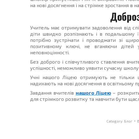
на нові досягнення і на стрімке зростання в на
Добро
Учитель має отримувати задоволення від спі
діти швидко розпізнають і в подальшому ї
потрібно зустрічати і проводжати зі щир
позитивному ключі, не вганяючи дітей 
неповноцінності.
Без доброго і співчутливого ставлення вчите
успішності, неможливо уявити сучасну школу
Учні нашого Ліцею отримують не тільки ц
надихають на нові досягнення в освітньому п
Завдання вчителів
нашого Ліцею
– розкрити
для стрімкого розвитку та навчити бути щас
Category:
Блог