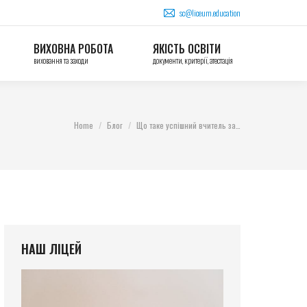
sc@liceum.education
ВИХОВНА РОБОТА
ЯКІСТЬ ОСВІТИ
виховання та заходи
документи, критерії, атестація
You are here:
Home
Блог
Що таке успішний вчитель за…
НАШ ЛІЦЕЙ