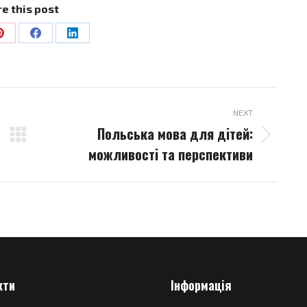
e this post
Share
Share
Share
on
on
on
Pinterest
Facebook
LinkedIn
NEXT
Польська мова для дітей:
Next
можливості та перспективи
post:
кти
Інформація