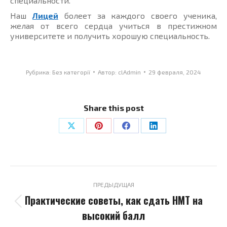
специальности.
Наш
Лицей
болеет за каждого своего ученика,
желая от всего сердца учиться в престижном
университете и получить хорошую специальность.
Рубрика:
Без категорії
Автор:
clAdmin
29 февраля, 2024
Share this post
Поделиться
Поделиться
Поделиться
Поделиться
в
в
в
в
X
Pinterest
Facebook
LinkedIn
Навигация
по
ПРЕДЫДУЩАЯ
Практические советы, как сдать НМТ на
записям
Предыдущая
высокий балл
запись: