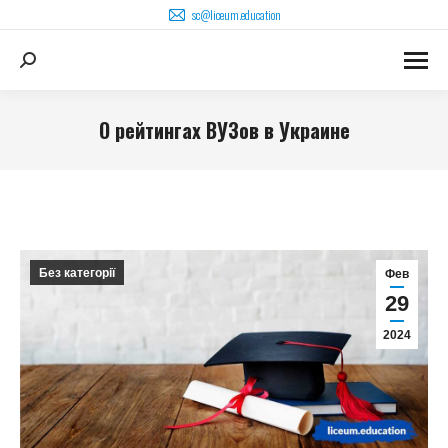
sc@liceum.education
Поиск:
О рейтингах ВУЗов в Украине
Вы здесь:
Без категорії
Фев
29
2024